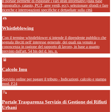
Il portale permette di esplorare i vari strati informativi (data base
topografico, catasto, PGT, aree verdi, ecc), selezionare sfondi e fare
ricerche e interrogazioni specifiche e dettagliate sulla città
Whistleblowing
Con il termine whistleblower si intende il dipendente pubblico che
segnala illeciti nell' interesse generale, dei quali sia venuto a
conoscenza in ragione del rapporto di lavoro, in base a quanto
previsto dall'art. 54 bis del d. lgs. n.
Calcolo Imu
Servizio online per pagare il tributo - Indicazioni, calcolo e stampa
mod. F24
Portale Trasparenza Servizio di Gestione dei Rifiuti
Urbani