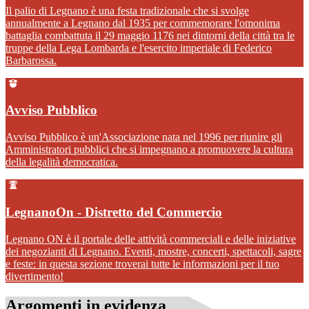
Il palio di Legnano è una festa tradizionale che si svolge
annualmente a Legnano dal 1935 per commemorare l'omonima
battaglia combattuta il 29 maggio 1176 nei dintorni della città tra le
truppe della Lega Lombarda e l'esercito imperiale di Federico
Barbarossa.
Avviso Pubblico
Avviso Pubblico è un'Associazione nata nel 1996 per riunire gli
Amministratori pubblici che si impegnano a promuovere la cultura
della legalità democratica.
LegnanoOn - Distretto del Commercio
Legnano ON è il portale delle attività commerciali e delle iniziative
dei negozianti di Legnano. Eventi, mostre, concerti, spettacoli, sagre
e feste: in questa sezione troverai tutte le informazioni per il tuo
divertimento!
Argomenti in evidenza