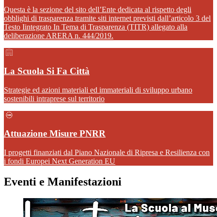
Questa è la sezione del sito dell’Ente dedicata al rispetto degli
obblighi di trasparenza tramite siti internet previsti dall’articolo 3 del
Testo Iintegrato In Tema di Trasparenza (TITR) allegato alla
deliberazione ARERA n. 444/2019.
La Scuola Si Fa Città
Strategie ed azioni materiali ed immateriali di sviluppo urbano
sostenibili intraprese sul territorio
Attuazione Misure PNRR
I progetti finanziati dal Piano Nazionale di Ripresa e Resilienza con
i fondi Europei Next Generation EU
Eventi e Manifestazioni