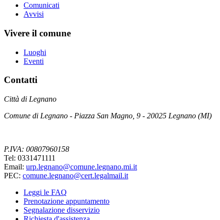
Comunicati
Avvisi
Vivere il comune
Luoghi
Eventi
Contatti
Città di Legnano
Comune di Legnano - Piazza San Magno, 9 - 20025 Legnano (MI)
P.IVA: 00807960158
Tel: 0331471111
Email:
urp.legnano@comune.legnano.mi.it
PEC:
comune.legnano@cert.legalmail.it
Leggi le FAQ
Prenotazione appuntamento
Segnalazione disservizio
Richiesta d'assistenza