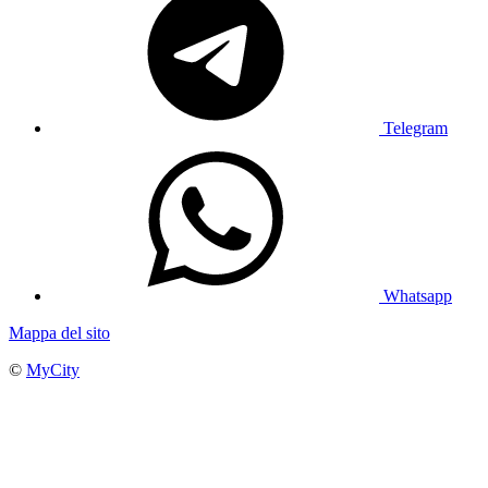
Telegram
Whatsapp
Mappa del sito
©
MyCity