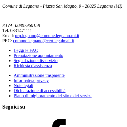
Comune di Legnano - Piazza San Magno, 9 - 20025 Legnano (MI)
P.IVA: 00807960158
Tel: 0331471111
Email:
urp.legnano@comune.legnano.mi.it
PEC:
comune.legnano@cert.legalmail.it
Leggi le FAQ
Prenotazione appuntamento
Segnalazione disservizio
Richiesta d'assistenza
Amministrazione trasparente
Informativa privacy
Note legali
Dichiarazione di accessibilità
Piano di miglioramento del sito e dei servizi
Seguici su