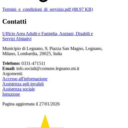
Termini_e_condizioni_di_servizio.pdf (88.97 KB)
Contatti
Ufficio Area Adulti e Famiglia, Anziani, Disabili e
Servizi Abitativi
Municipio di Legnano, 9, Piazza San Magno, Legnano,
Milano, Lombardia, 20025, Italia
Telefono:
0331-471511
Email:
info.sociali@comune.legnano.mi.it
Argomenti:
Accesso all'informazione
Assistenza agli invalidi
Assistenza sociale
Istruzione
Pagina aggiornata il 27/01/2026