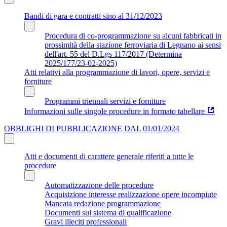
Bandi di gara e contratti sino al 31/12/2023
Procedura di co-programmazione su alcuni fabbricati in
prossimità della stazione ferroviaria di Legnano ai sensi
dell'art. 55 del D.Lgs 117/2017 (Determina
2025/177/23-02-2025)
Atti relativi alla programmazione di lavori, opere, servizi e
forniture
Programmi triennali servizi e forniture
Informazioni sulle singole procedure in formato tabellare
OBBLIGHI DI PUBBLICAZIONE DAL 01/01/2024
Atti e documenti di carattere generale riferiti a tutte le
procedure
Automatizzazione delle procedure
Acquisizione interesse realizzazione opere incompiute
Mancata redazione programmazione
Documenti sul sistema di qualificazione
Gravi illeciti professionali