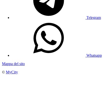
Telegram
Whatsapp
Mappa del sito
©
MyCity