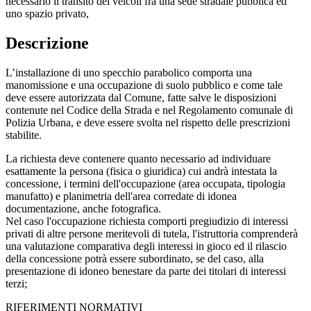
necessario il transito dei veicoli fra una sede stradale pubblica ed
uno spazio privato,
Descrizione
L’installazione di uno specchio parabolico comporta una
manomissione e una occupazione di suolo pubblico e come tale
deve essere autorizzata dal Comune, fatte salve le disposizioni
contenute nel Codice della Strada e nel Regolamento comunale di
Polizia Urbana, e deve essere svolta nel rispetto delle prescrizioni
stabilite.
La richiesta deve contenere quanto necessario ad individuare
esattamente la persona (fisica o giuridica) cui andrà intestata la
concessione, i termini dell'occupazione (area occupata, tipologia
manufatto) e planimetria dell'area corredate di idonea
documentazione, anche fotografica.
Nel caso l'occupazione richiesta comporti pregiudizio di interessi
privati di altre persone meritevoli di tutela, l'istruttoria comprenderà
una valutazione comparativa degli interessi in gioco ed il rilascio
della concessione potrà essere subordinato, se del caso, alla
presentazione di idoneo benestare da parte dei titolari di interessi
terzi;
RIFERIMENTI NORMATIVI