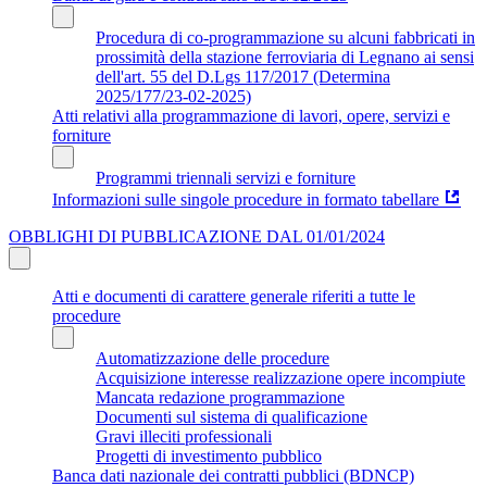
Procedura di co-programmazione su alcuni fabbricati in
prossimità della stazione ferroviaria di Legnano ai sensi
dell'art. 55 del D.Lgs 117/2017 (Determina
2025/177/23-02-2025)
Atti relativi alla programmazione di lavori, opere, servizi e
forniture
Programmi triennali servizi e forniture
Informazioni sulle singole procedure in formato tabellare
OBBLIGHI DI PUBBLICAZIONE DAL 01/01/2024
Atti e documenti di carattere generale riferiti a tutte le
procedure
Automatizzazione delle procedure
Acquisizione interesse realizzazione opere incompiute
Mancata redazione programmazione
Documenti sul sistema di qualificazione
Gravi illeciti professionali
Progetti di investimento pubblico
Banca dati nazionale dei contratti pubblici (BDNCP)