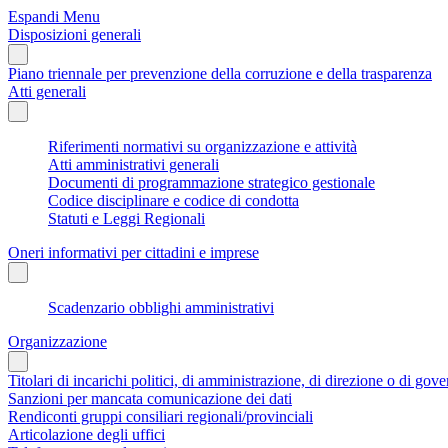
Espandi Menu
Disposizioni generali
Piano triennale per prevenzione della corruzione e della trasparenza
Atti generali
Riferimenti normativi su organizzazione e attività
Atti amministrativi generali
Documenti di programmazione strategico gestionale
Codice disciplinare e codice di condotta
Statuti e Leggi Regionali
Oneri informativi per cittadini e imprese
Scadenzario obblighi amministrativi
Organizzazione
Titolari di incarichi politici, di amministrazione, di direzione o di gov
Sanzioni per mancata comunicazione dei dati
Rendiconti gruppi consiliari regionali/provinciali
Articolazione degli uffici