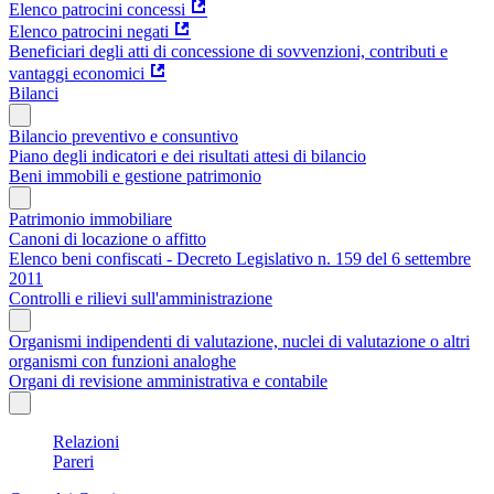
Elenco patrocini concessi
Elenco patrocini negati
Beneficiari degli atti di concessione di sovvenzioni, contributi e
vantaggi economici
Bilanci
Bilancio preventivo e consuntivo
Piano degli indicatori e dei risultati attesi di bilancio
Beni immobili e gestione patrimonio
Patrimonio immobiliare
Canoni di locazione o affitto
Elenco beni confiscati - Decreto Legislativo n. 159 del 6 settembre
2011
Controlli e rilievi sull'amministrazione
Organismi indipendenti di valutazione, nuclei di valutazione o altri
organismi con funzioni analoghe
Organi di revisione amministrativa e contabile
Relazioni
Pareri