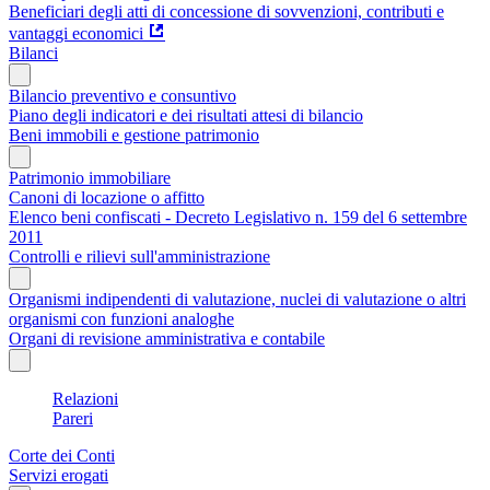
Beneficiari degli atti di concessione di sovvenzioni, contributi e
vantaggi economici
Bilanci
Bilancio preventivo e consuntivo
Piano degli indicatori e dei risultati attesi di bilancio
Beni immobili e gestione patrimonio
Patrimonio immobiliare
Canoni di locazione o affitto
Elenco beni confiscati - Decreto Legislativo n. 159 del 6 settembre
2011
Controlli e rilievi sull'amministrazione
Organismi indipendenti di valutazione, nuclei di valutazione o altri
organismi con funzioni analoghe
Organi di revisione amministrativa e contabile
Relazioni
Pareri
Corte dei Conti
Servizi erogati