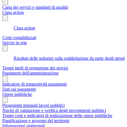
Carta dei servizi e standard di qualità
Class action
Class action
Costi contabilizzati
Servizi in rete
Risultati delle indagini sulla soddisfazione da parte degli utenti
Tempi medi di erogazione dei servizi
Pagamenti dell'amministrazione
Indicatore di tempestività pagamenti
Dati sui pagamenti
Opere pubbliche
Programmi triennali lavori pubblici
Nuclei di valutazione e verifica degli investimenti pubblici
Tempi costi e indicatori di realizzazione delle opere pubbliche
Pianificazione e governo del territorio
Informazioni ambientali