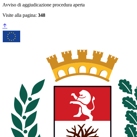
Avviso di aggiudicazione procedura aperta
Visite alla pagina:
348