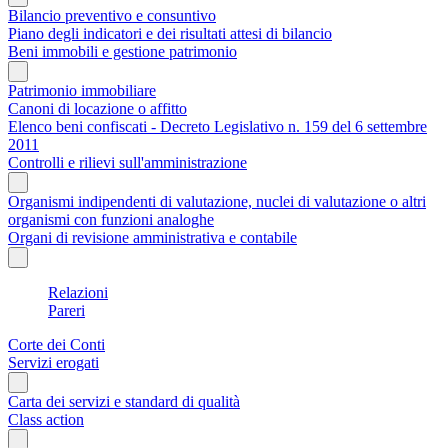
Bilancio preventivo e consuntivo
Piano degli indicatori e dei risultati attesi di bilancio
Beni immobili e gestione patrimonio
Patrimonio immobiliare
Canoni di locazione o affitto
Elenco beni confiscati - Decreto Legislativo n. 159 del 6 settembre
2011
Controlli e rilievi sull'amministrazione
Organismi indipendenti di valutazione, nuclei di valutazione o altri
organismi con funzioni analoghe
Organi di revisione amministrativa e contabile
Relazioni
Pareri
Corte dei Conti
Servizi erogati
Carta dei servizi e standard di qualità
Class action