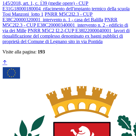
145/2018, art. 1, c. 139 (medie opere) - CUP
E31G18000180004_rifacimento dell'impianto termico della scuola
Tosi Manzoni_lotto 1
PNRR M5C2I2.3 - CUP
E38C20000320001_intervento n. 1 - casa del Balilla
PNRR
M5C2I2.3 - CUP E38C20000340001_intervento n. 2 - edificio di
via dei Mille
PNRR M5C2 I2.2-CUP E38I22000040001_lavori di
riqualificazione del complesso denominato ex bagni pubblici di
proprietà del Comune di Legnano sito in via Pontida
Visite alla pagina:
193