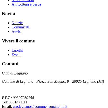
Agricoltura e pesca
Novità
Notizie
Comunicati
Avvisi
Vivere il comune
Luoghi
Eventi
Contatti
Città di Legnano
Comune di Legnano - Piazza San Magno, 9 - 20025 Legnano (MI)
P.IVA: 00807960158
Tel: 0331471111
Email:
urp.legnano@comune.legnano.mi.it