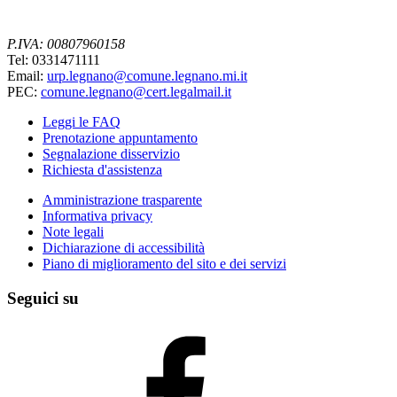
P.IVA: 00807960158
Tel: 0331471111
Email:
urp.legnano@comune.legnano.mi.it
PEC:
comune.legnano@cert.legalmail.it
Leggi le FAQ
Prenotazione appuntamento
Segnalazione disservizio
Richiesta d'assistenza
Amministrazione trasparente
Informativa privacy
Note legali
Dichiarazione di accessibilità
Piano di miglioramento del sito e dei servizi
Seguici su