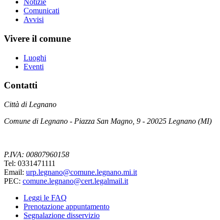
Notizie
Comunicati
Avvisi
Vivere il comune
Luoghi
Eventi
Contatti
Città di Legnano
Comune di Legnano - Piazza San Magno, 9 - 20025 Legnano (MI)
P.IVA: 00807960158
Tel: 0331471111
Email:
urp.legnano@comune.legnano.mi.it
PEC:
comune.legnano@cert.legalmail.it
Leggi le FAQ
Prenotazione appuntamento
Segnalazione disservizio