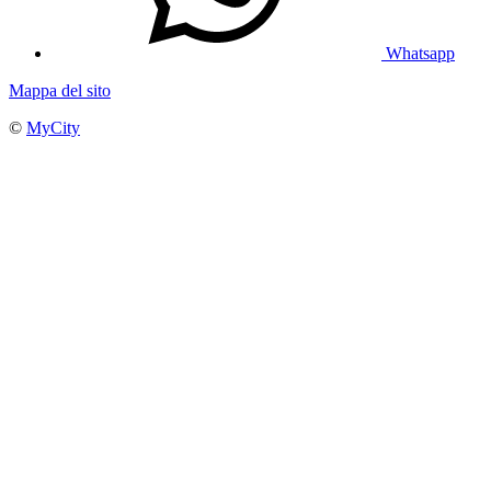
Whatsapp
Mappa del sito
©
MyCity