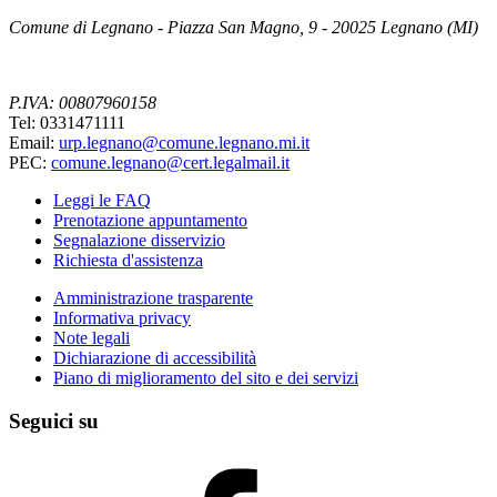
Comune di Legnano - Piazza San Magno, 9 - 20025 Legnano (MI)
P.IVA: 00807960158
Tel: 0331471111
Email:
urp.legnano@comune.legnano.mi.it
PEC:
comune.legnano@cert.legalmail.it
Leggi le FAQ
Prenotazione appuntamento
Segnalazione disservizio
Richiesta d'assistenza
Amministrazione trasparente
Informativa privacy
Note legali
Dichiarazione di accessibilità
Piano di miglioramento del sito e dei servizi
Seguici su