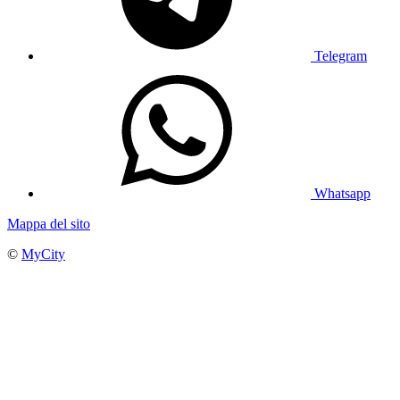
Telegram
Whatsapp
Mappa del sito
©
MyCity