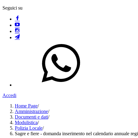
Seguici su
Accedi
Home Page
/
Amministrazione
/
Documenti e dati
/
Modulistica
/
Polizia Locale
/
Sagre e fiere - domanda inserimento nel calendario annuale re